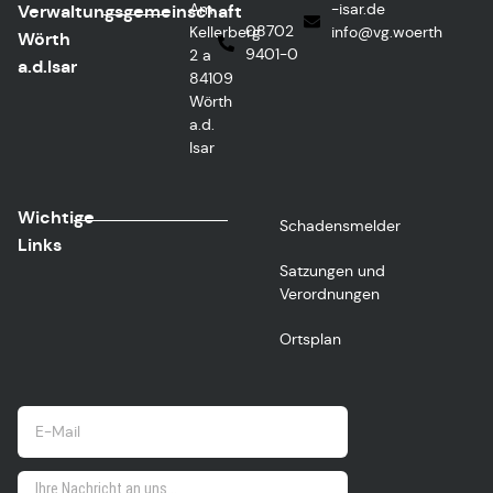
Am
ed.rasi-
Verwaltungsgemeinschaft
08702
Kellerberg
@ofni
htreow.gv
Wörth
9401-0
2 a
a.d.Isar
84109
Wörth
a.d.
Isar
Wichtige
Schadensmelder
Links
Satzungen und
Verordnungen
Ortsplan