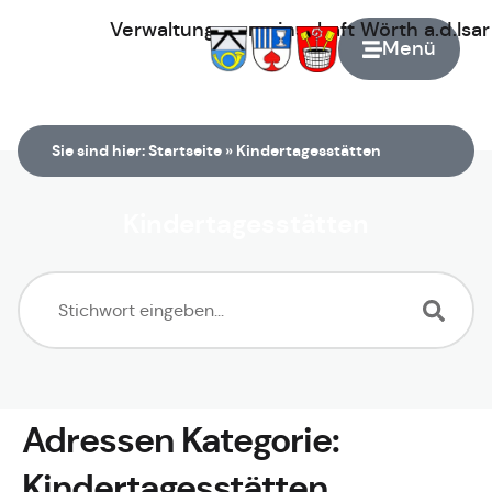
Verwaltungsgemeinschaft
Wörth
a.d.Isa
Menü
Zur Startseite
Sie sind hier:
Startseite
»
Kindertagesstätten
Kindertagesstätten
Adressen Kategorie:
Kindertagesstätten