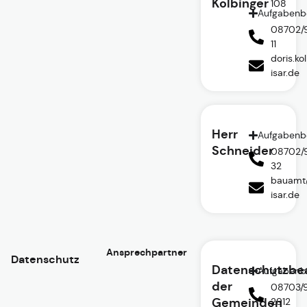
Kolbinger
108
Aufgabenb
08702/
11
doris.k
isar.de
Herr
Aufgabenb
Schneider
08702/
32
bauamt
isar.de
Ansprechpartner
Datenschutz
Datenschutzbea
Aufgabenb
der
08703/
Gemeinden
2912