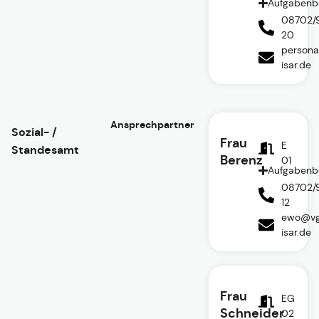
Aufgabenb
08702/
20
persona
isar.de
Ansprechpartner
Sozial- /
Frau
E
Standesamt
Berenz
01
Aufgabenb
08702/
12
ewo@vg
isar.de
Frau
EG
Schneider
02