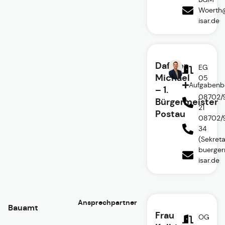
Woerth
isar.de
Daffner,
EG
Michael
05
Aufgabenb
– 1.
08702/
Bürgermeister
21
Postau
08702/
34
(Sekreta
buerger
isar.de
Ansprechpartner
Bauamt
Frau
OG