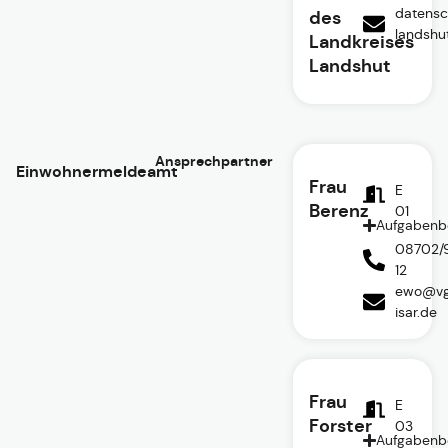
datensc
des
landshu
Landkreises
Landshut
Ansprechpartner
Einwohnermeldeamt
Frau
E
Berenz
01
Aufgabenb
08702/
12
ewo@vg
isar.de
Frau
E
Forster
03
Aufgabenb