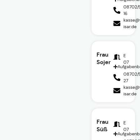
08702/
16
kasse@v
isar.de
Frau
E
Sojer
07
Aufgabenb
08702/
27
kasse@v
isar.de
Frau
E
Süß
07
Aufgabenb