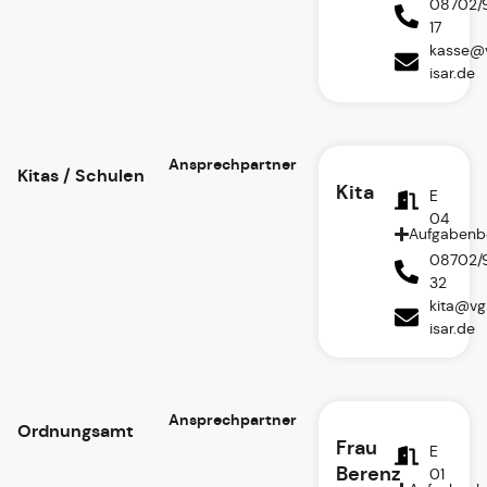
08702/
17
kasse@v
isar.de
Ansprechpartner
Kitas / Schulen
Kita
E
04
Aufgabenb
08702/
32
kita@vg
isar.de
Ansprechpartner
Ordnungsamt
Frau
E
Berenz
01