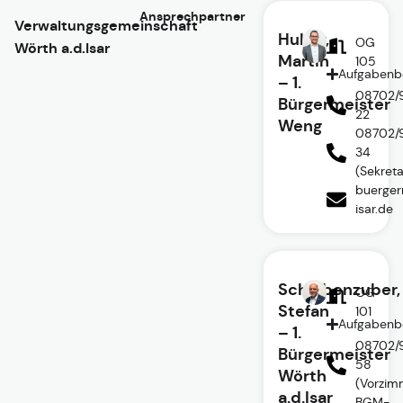
Ansprechpartner
Verwaltungsgemeinschaft
Huber,
OG
Wörth a.d.Isar
Martin
105
Aufgabenb
– 1.
08702/
Bürgermeister
22
Weng
08702/
34
(Sekreta
buerger
isar.de
Scheibenzuber,
OG
Stefan
101
Aufgabenb
– 1.
08702/
Bürgermeister
58
Wörth
(Vorzim
a.d.Isar
BGM-