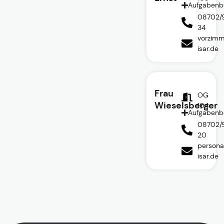
Aufgabenb
08702/
34
vorzimm
isar.de
Frau
OG
Wieselsberger
104
Aufgabenb
08702/
20
persona
isar.de