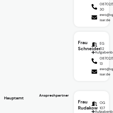
08702/
30
ewo@vg
isar.de
Frau
EG
Schneider
02
Aufgabenb
08702/
13
ewo@vg
isar.de
Ansprechpartner
Hauptamt
Frau
OG
Rudakow
107
Aufgabenb