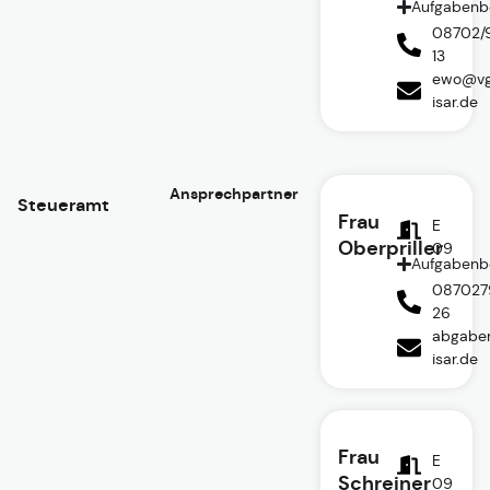
Aufgabenb
08702/
13
ewo@vg
isar.de
Ansprechpartner
Steueramt
Frau
E
Oberpriller
09
Aufgabenb
087027
26
abgabe
isar.de
Frau
E
Schreiner
09