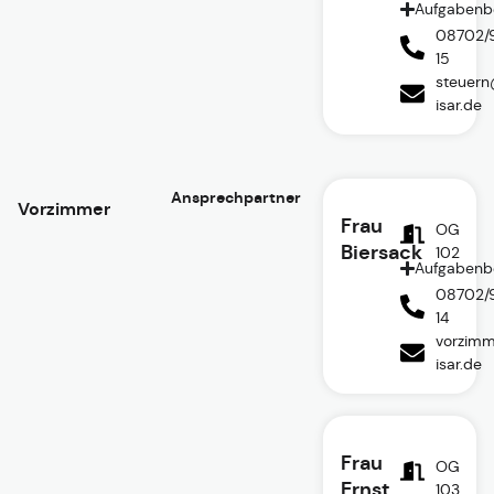
Aufgabenb
08702/
15
steuern
isar.de
Ansprechpartner
Vorzimmer
Frau
OG
Biersack
102
Aufgabenb
08702/
14
vorzimm
isar.de
Frau
OG
Ernst
103