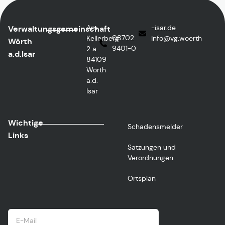
Am
ed.rasi-
Verwaltungsgemeinschaft
08702
Kellerberg
@ofni
htreow.gv
Wörth
9401-0
2 a
a.d.Isar
84109
Wörth
a.d.
Isar
Wichtige
Schadensmelder
Links
Satzungen und
Verordnungen
Ortsplan