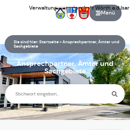
Verwaltungsgemeinschaft
Wörth
a.d.Isa
Menü
Zur Startseite
Sie sind hier:
Startseite
»
Ansprechpartner, Ämter und
Sachgebiete
Ansprechpartner, Ämter und
Sachgebiete