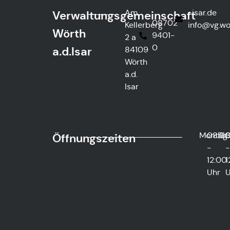
Am
ed.rasi-
Verwaltungsgemeinschaft
08702
Kellerberg
@ofni
htre
Wörth
9401-
2 a
0
a.d.Isar
84109
Wörth
a.d.
Isar
Montag
08:0
Die
0
Öffnungszeiten
-
-
12:00
1
Uhr
U