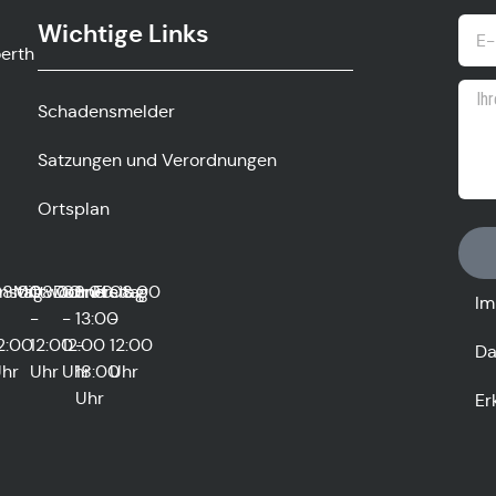
Wichtige Links
ow.gv
Schadensmelder
Satzungen und Verordnungen
Ortsplan
0
nstag
8:00
Mittwoch
08:00
Donnerstag
08:00
und
Freitag
08:00
Im
-
-
13:00
-
2:00
12:00
12:00
-
12:00
Da
hr
Uhr
Uhr
18:00
Uhr
Uhr
Er