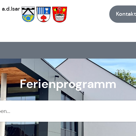
h
a.d.Isar
Kontakt
Ferienprogramm