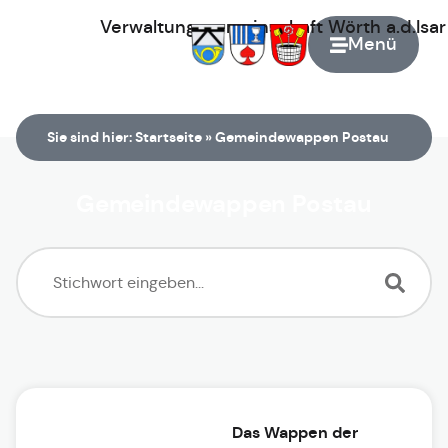
Verwaltungsgemeinschaft
Wörth
a.d.Isa
Menü
Zur Startseite
Sie sind hier:
Startseite
»
Gemeindewappen Postau
Gemeindewappen Postau
Das Wappen der