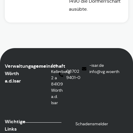
1490 die Dorfherrschaft
ausübte.
Am
ed.rasi-
Verwaltungsgemeinschaft
08702
Kellerberg
@ofni
htreow.gv
Wörth
9401-0
2 a
a.d.Isar
84109
Wörth
a.d.
Isar
Wichtige
Schadensmelder
Links