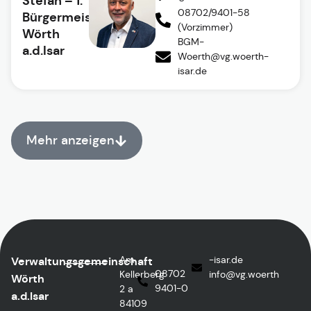
Stefan – 1.
08702/9401-58
Bürgermeister
(Vorzimmer)
Wörth
BGM-
a.d.Isar
Woerth@vg.woerth-
isar.de
Mehr anzeigen
Am
ed.rasi-
Verwaltungsgemeinschaft
08702
Kellerberg
@ofni
htreow.gv
Wörth
9401-0
2 a
a.d.Isar
84109