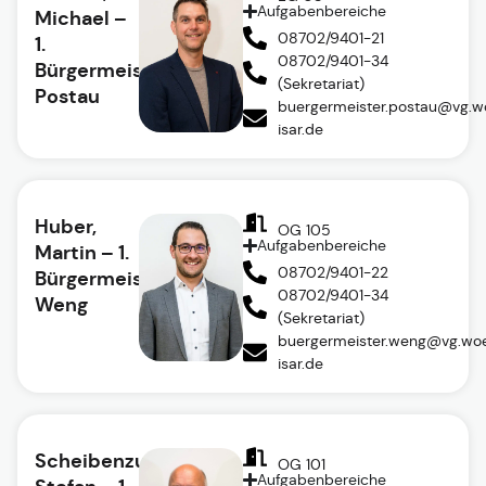
Aufgabenbereiche
Michael –
08702/9401-21
1.
08702/9401-34
Bürgermeister
(Sekretariat)
Postau
buergermeister.postau@vg.w
isar.de
Huber,
OG 105
Aufgabenbereiche
Martin – 1.
08702/9401-22
Bürgermeister
08702/9401-34
Weng
(Sekretariat)
buergermeister.weng@vg.woe
isar.de
Scheibenzuber,
OG 101
Aufgabenbereiche