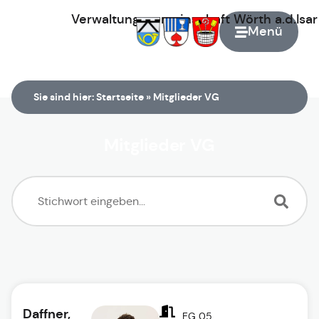
Verwaltungsgemeinschaft
Wörth
a.d.Isa
Menü
Zur Startseite
Sie sind hier:
Startseite
»
Mitglieder VG
Mitglieder VG
Daffner,
EG 05