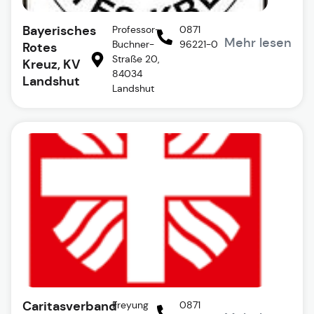
Bayerisches
Professor-
0871
Mehr lesen
Buchner-
96221-0
Rotes
Straße 20,
Kreuz, KV
84034
Landshut
Landshut
Caritasverband
Freyung
0871