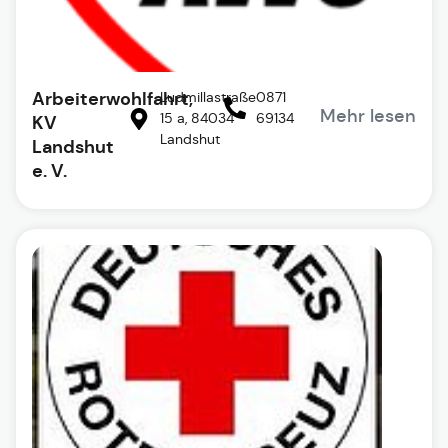
Arbeiterwohlfahrt,
Ludmillastraße
0871
Mehr lesen
15 a, 84034
69134
KV
Landshut
Landshut
e. V.