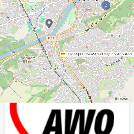
2
Leaflet
|
©
OpenStreetMap
contributors