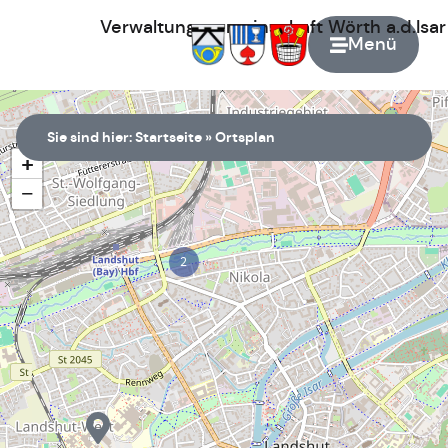
Verwaltungsgemeinschaft
Wörth
a.d.Isa
Menü
Zur Startseite
Sie sind hier:
Startseite
»
Ortsplan
+
−
2