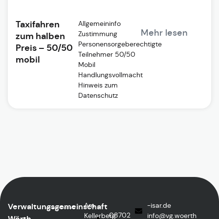
Taxifahren
Allgemeininfo
Mehr lesen
Zustimmung
zum halben
Personensorgeberechtigte
Preis – 50/50
Teilnehmer 50/50
mobil
Mobil
Handlungsvollmacht
Hinweis zum
Datenschutz
Am
ed.rasi-
Verwaltungsgemeinschaft
08702
Kellerberg
@ofni
htreow.gv
Wörth