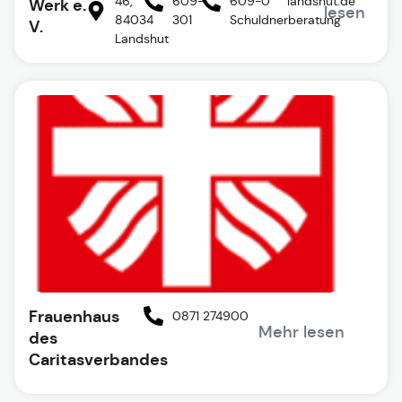
46,
609-
609-0
landshut.de
Werk e.
lesen
84034
301
Schuldnerberatung
V.
Landshut
Frauenhaus
0871 274900
Mehr lesen
des
Caritasverbandes