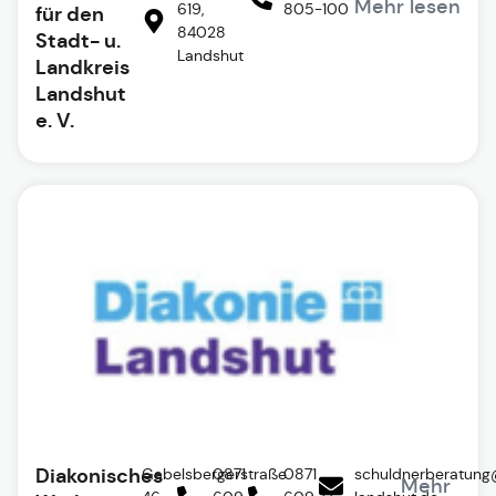
Mehr lesen
619,
805-100
für den
84028
Stadt- u.
Landshut
Landkreis
Landshut
e. V.
Diakonisches
Gabelsbergerstraße
0871
0871
schuldnerberatung
Mehr