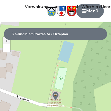
Verwaltungsgemeinschaft
Wörth
a.d.Isa
Menü
Zur Startseite
Sie sind hier:
Startseite
»
Ortsplan
+
−