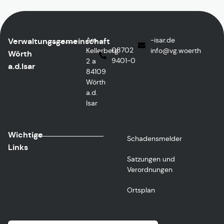
Am
ed.rasi-
Verwaltungsgemeinschaft
08702
Kellerberg
@ofni
htreow.gv
Wörth
9401-0
2 a
a.d.Isar
84109
Wörth
a.d.
Isar
Wichtige
Schadensmelder
Links
Satzungen und
Verordnungen
Ortsplan