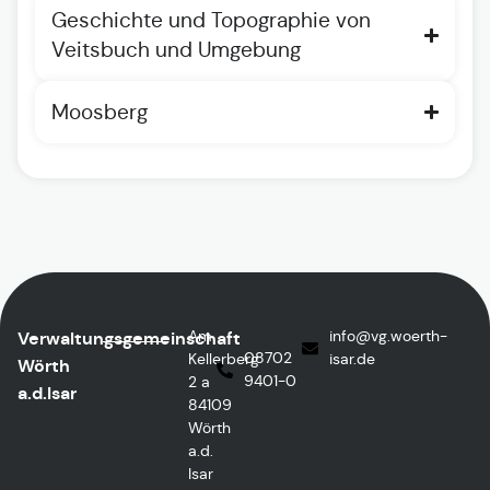
Geschichte und Topographie von
Veitsbuch und Umgebung
Moosberg
Am
info
@vg.woerth-
Verwaltungsgemeinschaft
08702
Kellerberg
isar.de
Wörth
9401-0
2 a
a.d.Isar
84109
Wörth
a.d.
Isar