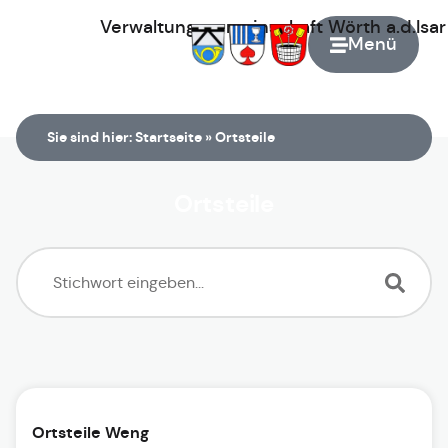
Verwaltungsgemeinschaft
Wörth
a.d.Isa
Menü
Zur Startseite
Sie sind hier:
Startseite
»
Ortsteile
Ortsteile
Ortsteile Weng