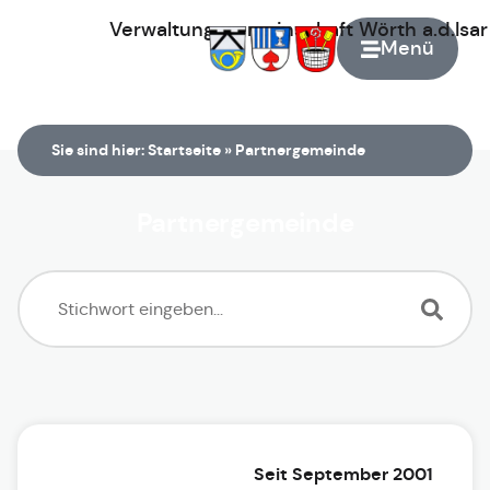
Verwaltungsgemeinschaft
Wörth
a.d.Isa
Menü
Zur Startseite
Sie sind hier:
Startseite
»
Partnergemeinde
Partnergemeinde
Seit September 2001