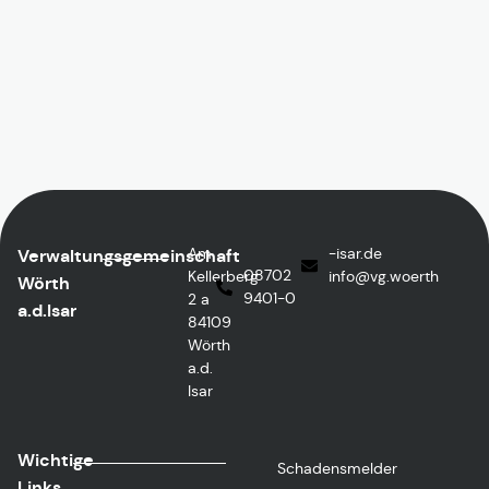
Am
ed.rasi-
Verwaltungsgemeinschaft
08702
Kellerberg
@ofni
htreow.gv
Wörth
9401-0
2 a
a.d.Isar
84109
Wörth
a.d.
Isar
Wichtige
Schadensmelder
Links