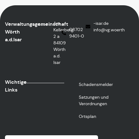
Am
ed.rasi-
Verwaltungsgemeinschaft
08702
Kellerberg
@ofni
htreow.gv
Wörth
9401-0
2 a
a.d.Isar
84109
Wörth
a.d.
Isar
Wichtige
Schadensmelder
Links
Satzungen und
Verordnungen
Ortsplan