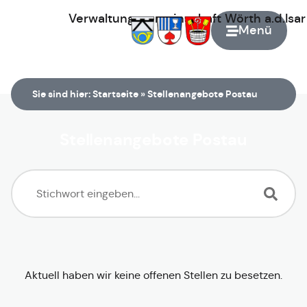
Verwaltungsgemeinschaft
Wörth
a.d.Isa
Menü
Zur Startseite
Sie sind hier:
Startseite
»
Stellenangebote Postau
Stellenangebote Postau
Aktuell haben wir keine offenen Stellen zu besetzen.