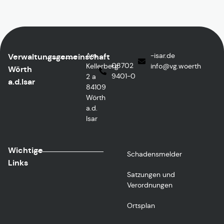
Am
ed.rasi-
Verwaltungsgemeinschaft
08702
Kellerberg
@ofni
htreow.gv
Wörth
9401-0
2 a
a.d.Isar
84109
Wörth
a.d.
Isar
Wichtige
Schadensmelder
Links
Satzungen und
Verordnungen
Ortsplan