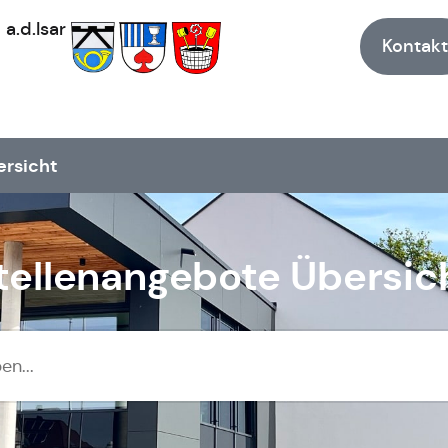
h
a.d.Isar
Kontakt
ersicht
tellenangebote Übersic