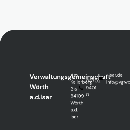
Am
ed.rasi-
Verwaltungsgemeinschaft
08702
Kellerberg
@ofni
htre
Wörth
9401-
2 a
0
a.d.Isar
84109
Wörth
a.d.
Isar