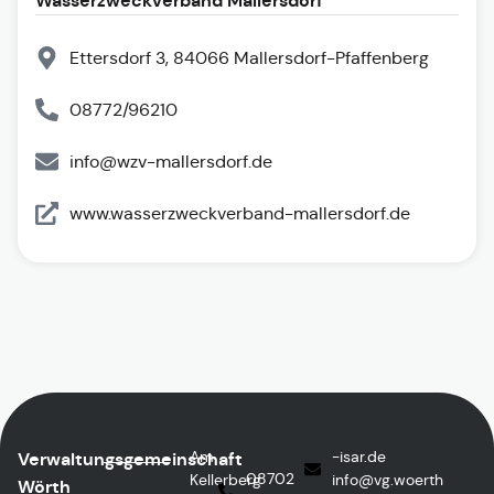
Wasserzweckverband Mallersdorf
Ettersdorf 3, 84066 Mallersdorf-Pfaffenberg
08772/96210
info@wzv-mallersdorf.de
www.wasserzweckverband-mallersdorf.de
Am
ed.rasi-
Verwaltungsgemeinschaft
08702
Kellerberg
@ofni
htreow.gv
Wörth