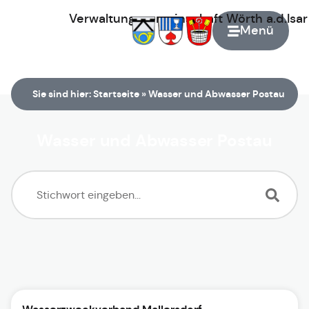
Verwaltungsgemeinschaft
Wörth
a.d.Isa
Menü
Zur Startseite
Sie sind hier:
Startseite
»
Wasser und Abwasser Postau
Wasser und Abwasser Postau