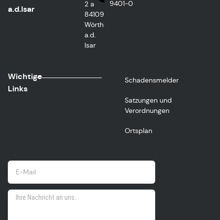
9401-0
2 a
a.d.Isar
84109
Wörth
a.d.
Isar
Wichtige
Schadensmelder
Links
Satzungen und
Verordnungen
Ortsplan