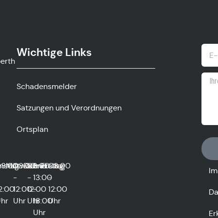
Wichtige Links
ow.gv
Schadensmelder
Satzungen und Verordnungen
Ortsplan
0
nstag
8:00
Mittwoch
08:00
Donnerstag
08:00
und
Freitag
08:00
Im
-
-
13:00
-
2:00
12:00
12:00
-
12:00
Da
hr
Uhr
Uhr
18:00
Uhr
Uhr
Er