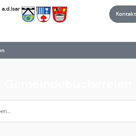
h
a.d.Isar
Kontakt
en
Gemeindebüchereien