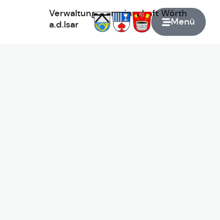
Verwaltungsgemeinschaft
Wörth
Menü
a.d.Isar
Zur Startseite