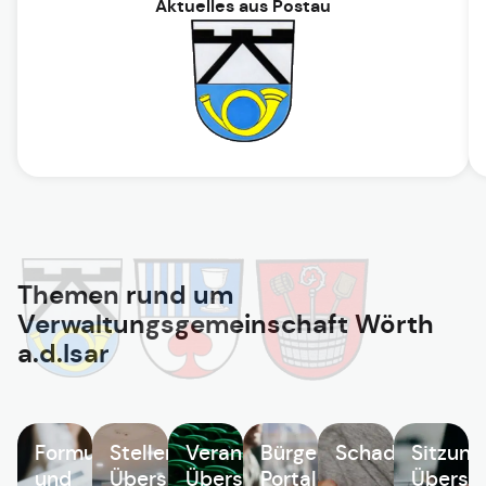
Aktuelles aus Postau
Themen rund um
Verwaltungsgemeinschaft Wörth
a.d.Isar
Formulare
Stellenangebote
Veranstaltungen
Bürgerservice
Schadensmeld
Sitzung
und
Übersicht
Übersicht
Portal
Übersic