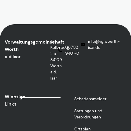
Am
info
@vg.woerth-
Verwaltungsgemeinschaft
08702
Kellerberg
isar.de
Wörth
9401-0
2 a
a.d.Isar
84109
Wörth
a.d.
Isar
Wichtige
Schadensmelder
Links
Satzungen und
Verordnungen
Ortsplan