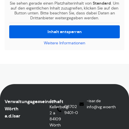
Sie sehen gerade einen Platzhalterinhalt von
Standard
. Um
auf den eigentlichen Inhalt zuzugreifen, klicken Sie auf den
Button unten. Bitte beachten Sie, dass dabei Daten an
Drittanbieter weitergegeben werden.
Inhalt entsperren
Weitere Informationen
Am
ed.rasi-
Verwaltungsgemeinschaft
08702
Kellerberg
@ofni
htreow.gv
Wörth
9401-0
2 a
a.d.Isar
84109
Wörth