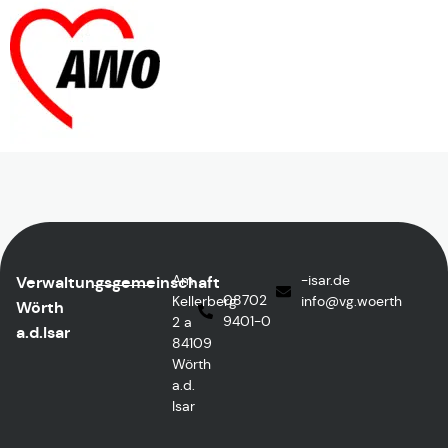
Am
ed.rasi-
Verwaltungsgemeinschaft
08702
Kellerberg
@ofni
htreow.gv
Wörth
9401-0
2 a
a.d.Isar
84109
Wörth
a.d.
Isar