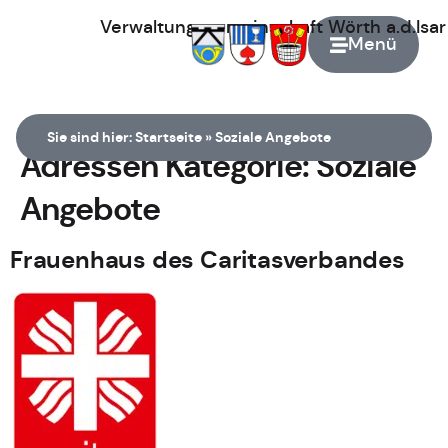
Verwaltungsgemeinschaft
Wörth
a.d.Isa
Menü
Zur Startseite
Sie sind hier:
Startseite
»
Soziale Angebote
Adressen Kategorie:
Soziale
Angebote
Frauenhaus des Caritasverbandes