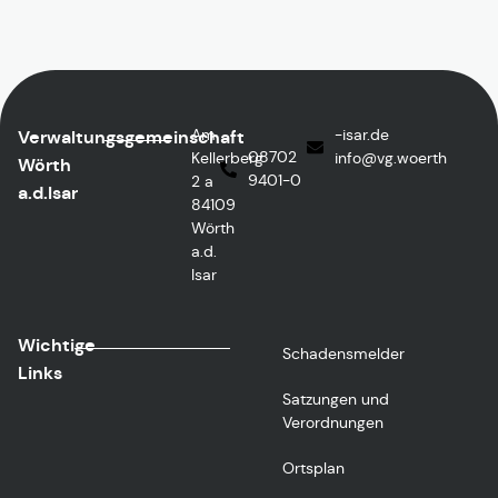
Am
ed.rasi-
Verwaltungsgemeinschaft
08702
Kellerberg
@ofni
htreow.gv
Wörth
9401-0
2 a
a.d.Isar
84109
Wörth
a.d.
Isar
Wichtige
Schadensmelder
Links
Satzungen und
Verordnungen
Ortsplan