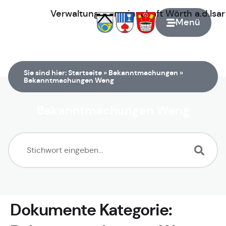
Verwaltungsgemeinschaft
Wörth
a.d.Isa
Menü
Zur Startseite
Sie sind hier:
Startseite
»
Bekanntmachungen
»
Bekanntmachungen Weng
Bekanntmachungen Weng
Dokumente Kategorie: