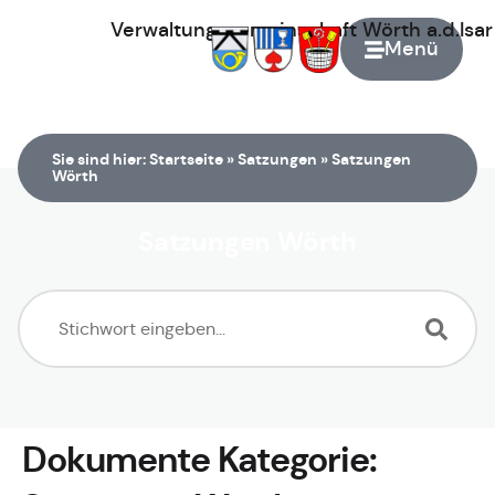
Verwaltungsgemeinschaft
Wörth
a.d.Isa
Menü
Zur Startseite
Sie sind hier:
Startseite
»
Satzungen
»
Satzungen
Wörth
Satzungen Wörth
Dokumente Kategorie: