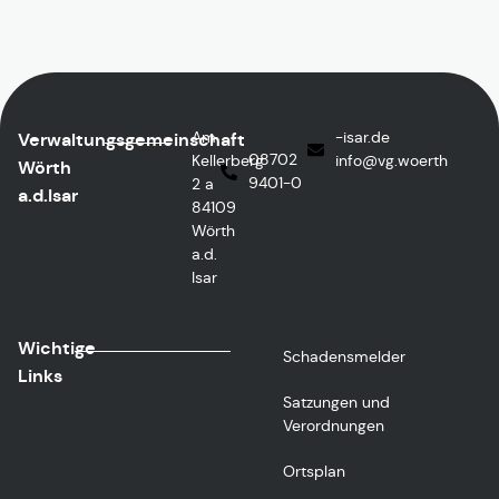
Am
ed.rasi-
Verwaltungsgemeinschaft
08702
Kellerberg
@ofni
htreow.gv
Wörth
9401-0
2 a
a.d.Isar
84109
Wörth
a.d.
Isar
Wichtige
Schadensmelder
Links
Satzungen und
Verordnungen
Ortsplan