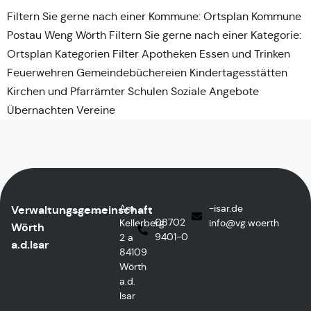
Filtern Sie gerne nach einer Kommune: Ortsplan Kommune
Postau Weng Wörth Filtern Sie gerne nach einer Kategorie:
Ortsplan Kategorien Filter Apotheken Essen und Trinken
Feuerwehren Gemeindebüchereien Kindertagesstätten
Kirchen und Pfarrämter Schulen Soziale Angebote
Übernachten Vereine
Am
ed.rasi-
Verwaltungsgemeinschaft
08702
Kellerberg
@ofni
htreow.gv
Wörth
9401-0
2 a
a.d.Isar
84109
Wörth
a.d.
Isar