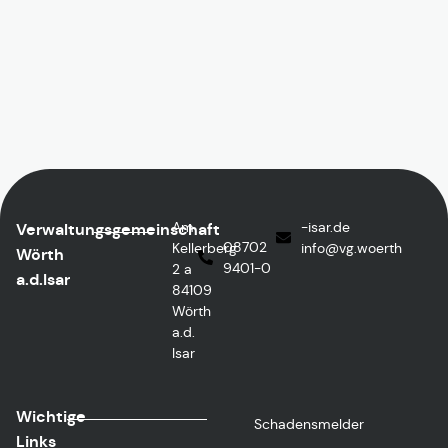
Am
ed.rasi-
Verwaltungsgemeinschaft
08702
Kellerberg
@ofni
htreow.gv
Wörth
9401-0
2 a
a.d.Isar
84109
Wörth
a.d.
Isar
Wichtige
Schadensmelder
Links