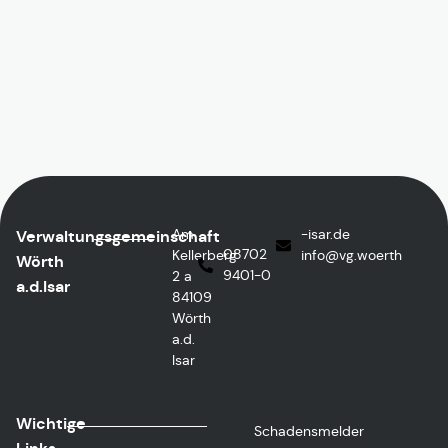
Am
ed.rasi-
Verwaltungsgemeinschaft
08702
Kellerberg
@ofni
htreow.gv
Wörth
9401-0
2 a
a.d.Isar
84109
Wörth
a.d.
Isar
Wichtige
Schadensmelder