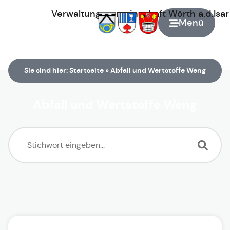
Verwaltungsgemeinschaft
Wörth
a.d.Isa
Menü
Zur Startseite
Sie sind hier:
Startseite
»
Abfall und Wertstoffe Weng
Abfall und Wertstoffe Weng