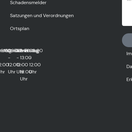
Schadensmelder
Satzungen und Verordnungen
Ortsplan
0
nstag
8:00
Mittwoch
08:00
Donnerstag
08:00
und
Freitag
08:00
Im
-
-
13:00
-
2:00
12:00
12:00
-
12:00
Da
hr
Uhr
Uhr
18:00
Uhr
Uhr
Er