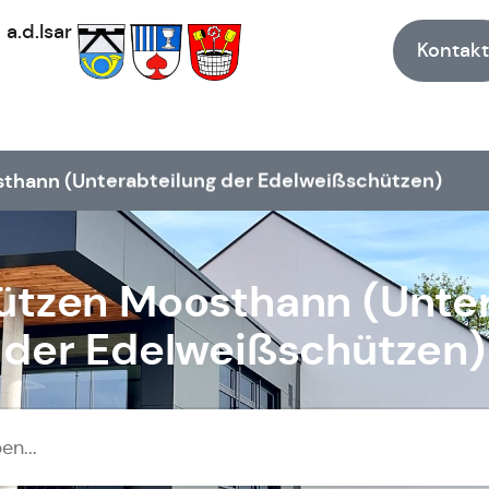
h
a.d.Isar
Kontakt
sthann (Unterabteilung der Edelweißschützen)
ützen Moosthann (Unte
der Edelweißschützen)