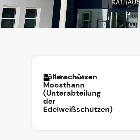
Böllerschützen
Roland Ammer
Moosthann
(Unterabteilung
der
Edelweißschützen)