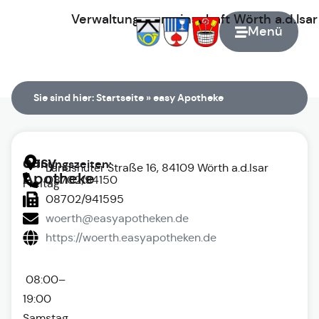
Verwaltungsgemeinschaft
Wörth
a.d.Isa
Menü
Zur Startseite
Sie sind hier:
Startseite
»
easy Apotheke
easy
Öffnungszeiten:
Landshuter Straße 16, 84109 Wörth a.d.Isar
Apotheke
08702/94150
Freitag
08702/941595
woerth@easyapotheken.de
https://woerth.easyapotheken.de
08:00–
19:00
Samstag