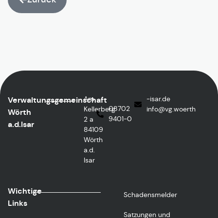
Am
ed.rasi-
Verwaltungsgemeinschaft
08702
Kellerberg
@ofni
htreow.gv
Wörth
9401-0
2 a
a.d.Isar
84109
Wörth
a.d.
Isar
Wichtige
Schadensmelder
Links
Satzungen und