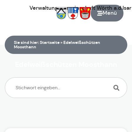
Verwaltungsgemeinschaft
Wörth
a.d.Isa
Menü
Zur Startseite
Sie sind hier:
Startseite
»
Edelweißschützen
Moosthann
Edelweißschützen Moosthann