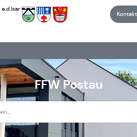
h
a.d.Isar
Kontakt
FFW Postau