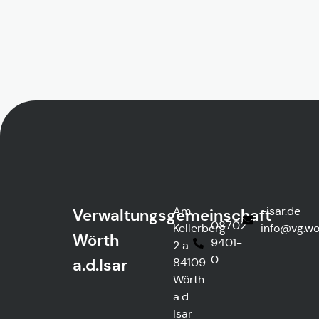
Am
ed.rasi-
Verwaltungsgemeinschaft
08702
Kellerberg
@ofni
htre
Wörth
9401-
2 a
0
a.d.Isar
84109
Wörth
a.d.
Isar