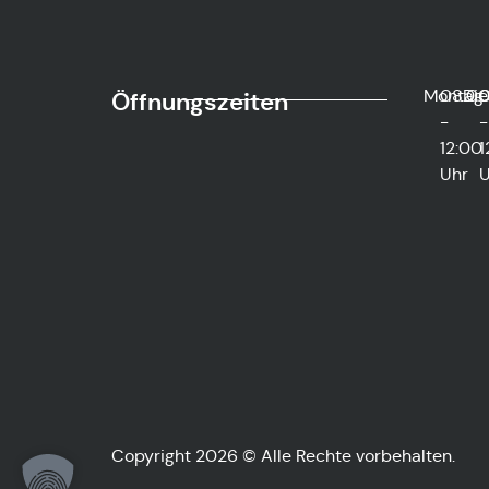
Montag
08:0
Die
0
Öffnungszeiten
-
-
12:00
1
Uhr
U
Copyright 2026 © Alle Rechte vorbehalten.