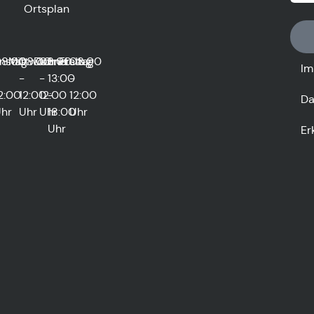
Ortsplan
0
nstag
8:00
Mittwoch
08:00
Donnerstag
08:00
und
Freitag
08:00
Im
-
-
13:00
-
2:00
12:00
12:00
-
12:00
Da
hr
Uhr
Uhr
18:00
Uhr
Uhr
Er