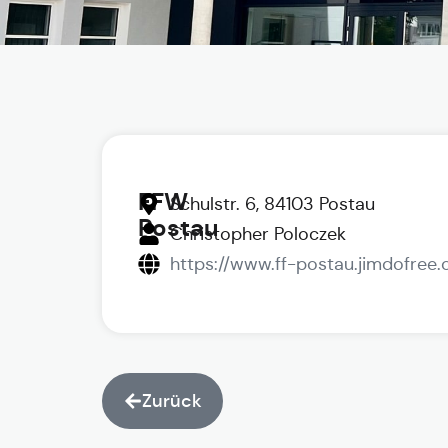
FFW
Schulstr. 6, 84103 Postau
Postau
Christopher Poloczek
https://www.ff-postau.jimdofree
Zurück