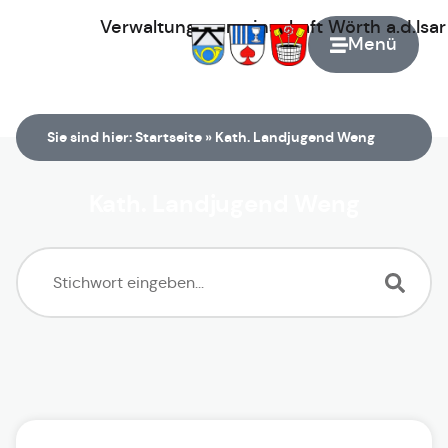
Verwaltungsgemeinschaft
Wörth
a.d.Isa
Menü
Zur Startseite
Sie sind hier:
Startseite
»
Kath. Landjugend Weng
Kath. Landjugend Weng