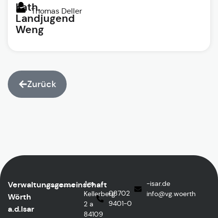
Kath.
Thomas Deller
Landjugend
Weng
Zurück
Am
ed.rasi-
Verwaltungsgemeinschaft
08702
Kellerberg
@ofni
htreow.gv
Wörth
9401-0
2 a
a.d.Isar
84109