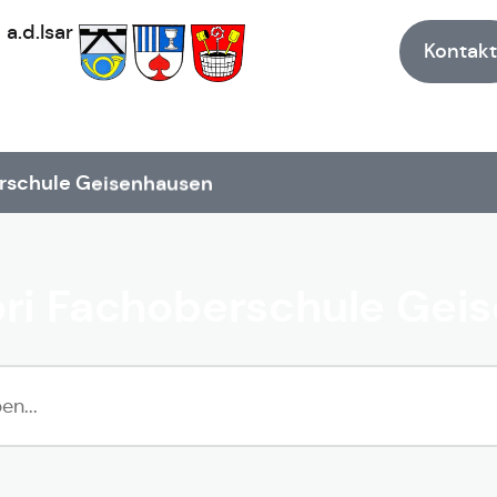
h
a.d.Isar
Kontakt
rschule Geisenhausen
ri Fachoberschule Gei