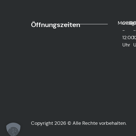
Montag
08:0
Die
0
Öffnungszeiten
-
-
12:00
1
Uhr
U
Copyright 2026 © Alle Rechte vorbehalten.