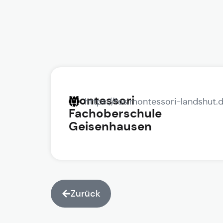
Montessori
https://fos.montessori-landshut.
Fachoberschule
Geisenhausen
Zurück