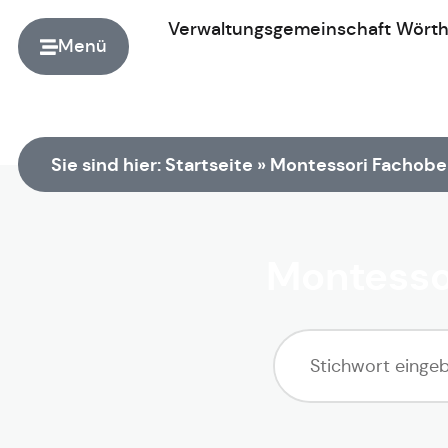
Verwaltungsgemeinschaft
Wört
Menü
Zur Startseite
Sie sind hier:
Startseite
»
Montessori Fachobe
Montesso