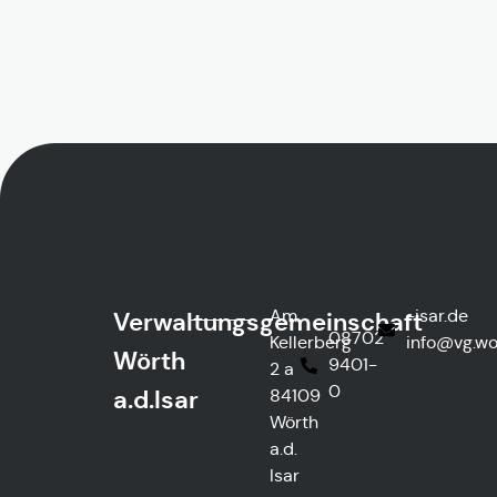
Am
ed.rasi-
Verwaltungsgemeinschaft
08702
Kellerberg
@ofni
htre
Wörth
9401-
2 a
0
a.d.Isar
84109
Wörth
a.d.
Isar