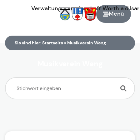
Verwaltungsgemeinschaft
Wörth
a.d.Isa
Menü
Zur Startseite
Sie sind hier:
Startseite
»
Musikverein Weng
Musikverein Weng