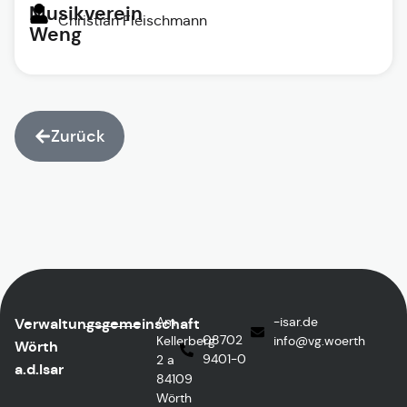
Musikverein
Christian Fleischmann
Weng
Zurück
Am
ed.rasi-
Verwaltungsgemeinschaft
08702
Kellerberg
@ofni
htreow.gv
Wörth
9401-0
2 a
a.d.Isar
84109
Wörth