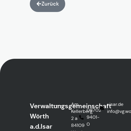
Zurück
Am
ed.rasi-
Verwaltungsgemeinschaft
08702
Kellerberg
@ofni
htre
Wörth
9401-
2 a
0
a.d.Isar
84109