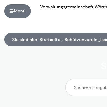
Verwaltungsgemeinschaft
Wört
Menü
Zur Startseite
Sie sind hier:
Startseite
»
Schützenverein „Isar
S