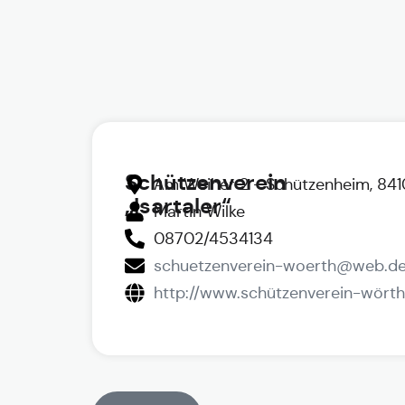
Schützenverein
Am Weiher 2 - Schützenheim, 8410
„Isartaler“
Martin Wilke
08702/4534134
schuetzenverein-woerth@web.d
http://www.schützenverein-wörth