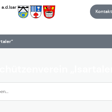
h
a.d.Isar
Kontakt
taler“
chützenverein „Isartale