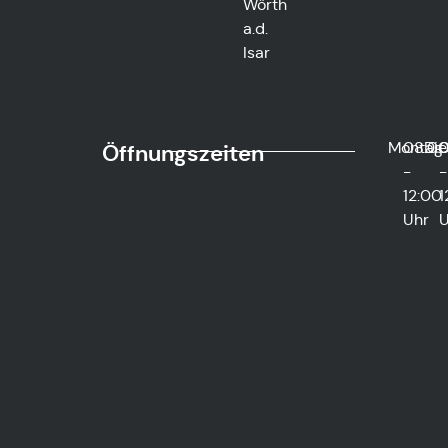
Wörth
a.d.
Isar
Montag
08:0
Die
0
Öffnungszeiten
-
-
12:00
1
Uhr
U