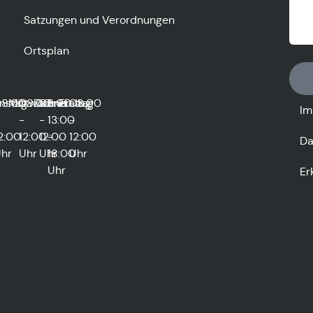
Satzungen und Verordnungen
Ortsplan
0
nstag
8:00
Mittwoch
08:00
Donnerstag
08:00
und
Freitag
08:00
Im
-
-
13:00
-
2:00
12:00
12:00
-
12:00
Da
hr
Uhr
Uhr
18:00
Uhr
Uhr
Er