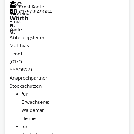
TSC
1.
Ernst Konte
88
0175/3849084
Vorstand:
Wörth
Ernst
e.
Konte
V.
Abteilungsleiter:
Matthias
Fendt
(0170-
5560827)
Ansprechpartner
Stockschützen:
für
Erwachsene:
Waldemar
Hennel
für