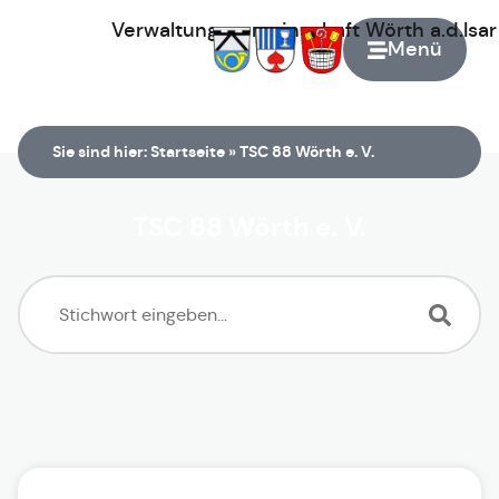
Verwaltungsgemeinschaft
Wörth
a.d.Isa
Menü
Zur Startseite
Sie sind hier:
Startseite
»
TSC 88 Wörth e. V.
TSC 88 Wörth e. V.