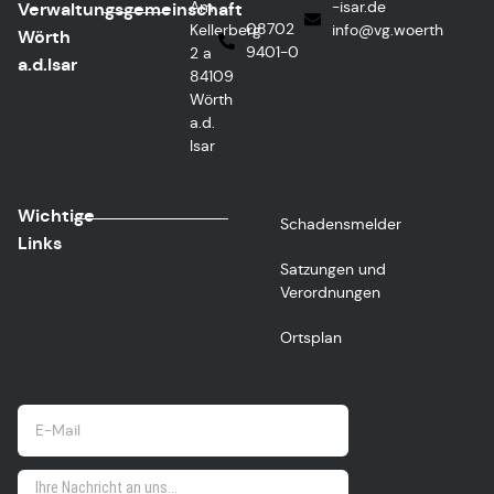
Am
ed.rasi-
Verwaltungsgemeinschaft
08702
Kellerberg
@ofni
htreow.gv
Wörth
9401-0
2 a
a.d.Isar
84109
Wörth
a.d.
Isar
Wichtige
Schadensmelder
Links
Satzungen und
Verordnungen
Ortsplan