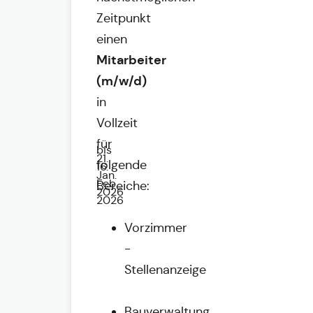
Zeitpunkt
einen
Mitarbeiter
(m/w/d)
in
Vollzeit
für
bis
21.
folgende
16.
Jan.
Feb.
Bereiche:
2026
2026
Vorzimmer
-
Stellenanzeige
Bauverwaltung