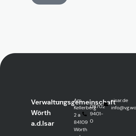
Am
ed.rasi-
Verwaltungsgemeinschaft
08702
Kellerberg
@ofni
htre
Wörth
9401-
2 a
0
a.d.Isar
84109
Wörth