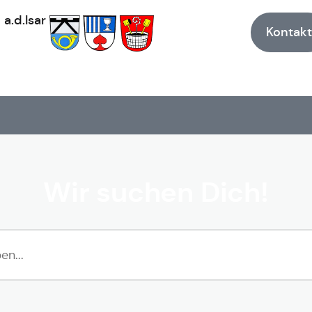
h
a.d.Isar
Kontakt
Wir suchen Dich!