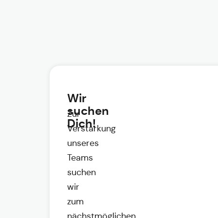
Wir
suchen
Zur
Dich!
Verstärkung
unseres
Teams
suchen
wir
zum
nächstmöglichen