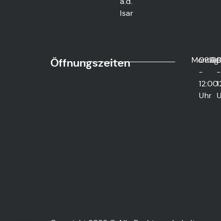
a.d.
Isar
Montag
08:0
Die
0
Öffnungszeiten
-
-
12:00
1
Uhr
U