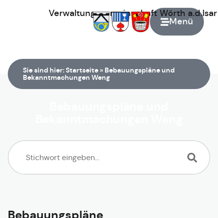
Verwaltungsgemeinschaft
Wörth
a.d.Isa
Menü
Zur Startseite
Sie sind hier:
Startseite
»
Bebauungspläne und
Bekanntmachungen Weng
Bebauungspläne und
Bekanntmachungen Weng
Bebauungspläne