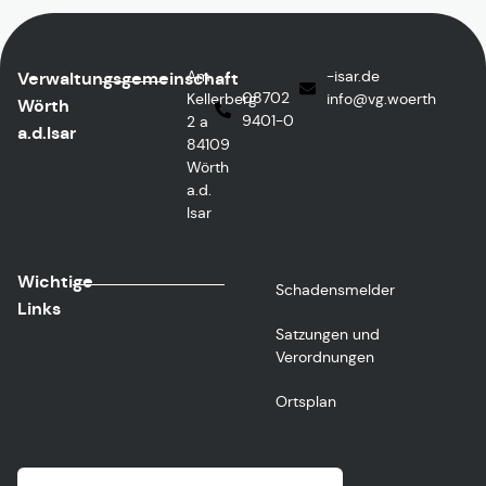
Am
ed.rasi-
Verwaltungsgemeinschaft
08702
Kellerberg
@ofni
htreow.gv
Wörth
9401-0
2 a
a.d.Isar
84109
Wörth
a.d.
Isar
Wichtige
Schadensmelder
Links
Satzungen und
Verordnungen
Ortsplan