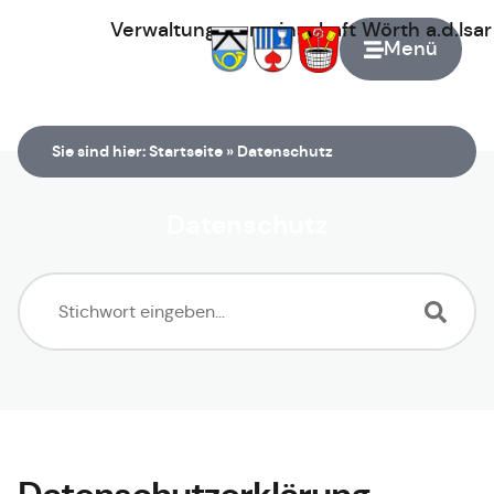
Verwaltungsgemeinschaft
Wörth
a.d.Isa
Menü
Zur Startseite
Sie sind hier:
Startseite
»
Datenschutz
Datenschutz