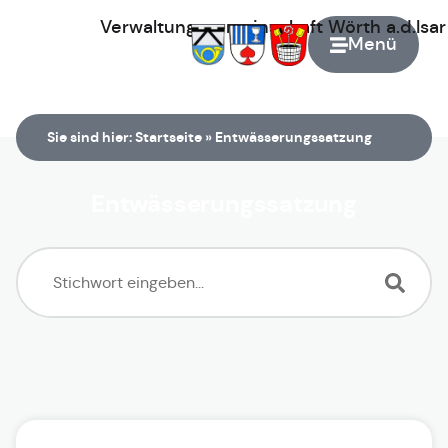
Verwaltungsgemeinschaft
Wörth
a.d.Isa
Menü
Zur Startseite
Sie sind hier:
Startseite
»
Entwässerungssatzung
Entwässerungssatzung