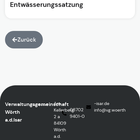
Entwässerungssatzung
Zurück
Am
ed.rasi-
Verwaltungsgemeinschaft
08702
Kellerberg
@ofni
htreow.gv
Wörth
9401-0
2 a
a.d.Isar
84109
Wörth
a.d.