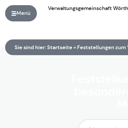
Verwaltungsgemeinschaft
Wört
Menü
Zur Startseite
Sie sind hier:
Startseite
»
Feststellungen zum 
Feststellu
besondere
M