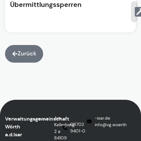
Übermittlungssperren
Zurück
Am
ed.rasi-
Verwaltungsgemeinschaft
08702
Kellerberg
@ofni
htreow.gv
Wörth
9401-0
2 a
a.d.Isar
84109