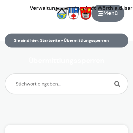
Verwaltungsgemeinschaft
Wörth
a.d.Isa
Menü
Zur Startseite
Sie sind hier:
Startseite
»
Übermittlungssperren
Übermittlungssperren