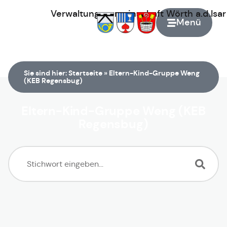
Verwaltungsgemeinschaft
Wörth
a.d.Isa
Menü
Zur Startseite
Sie sind hier:
Startseite
»
Eltern-Kind-Gruppe Weng
(KEB Regensbug)
Eltern-Kind-Gruppe Weng (KEB
Regensbug)