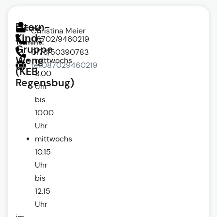
Eltern-
Leitung
Christina Meier
Kind-
08702/9460219
Termine:
Gruppe
0176/50390783
Weng
mittwochs
tel:087029460219
(KEB
8.00
Regensbug)
Uhr
bis
10.00
Uhr
mittwochs
10.15
Uhr
bis
12.15
Uhr