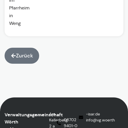
im
Pfarrheim
in
Weng
Zurück
Am
ed.rasi-
Verwaltungsgemeinschaft
08702
Kellerberg
@ofni
htreow.gv
Wörth
9401-0
2 a