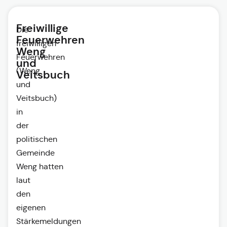
Freiwillige
Die
Feuerwehren
freiwilligen
Weng
Feuerwehren
und
(Weng
Veitsbuch
und
Veitsbuch)
in
der
politischen
Gemeinde
Weng hatten
laut
den
eigenen
Stärkemeldungen