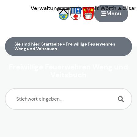
Verwaltungsgemeinschaft
Wörth
a.d.Isa
Menü
Zur Startseite
Sie sind hier:
Startseite
»
Freiwillige Feuerwehren
Weng und Veitsbuch
Freiwillige Feuerwehren Weng und
Veitsbuch