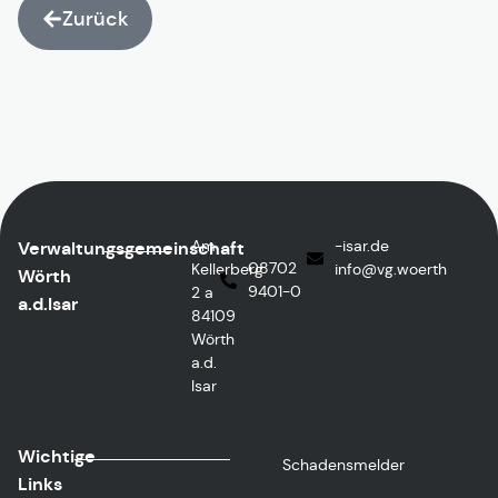
Zurück
Am
ed.rasi-
Verwaltungsgemeinschaft
08702
Kellerberg
@ofni
htreow.gv
Wörth
9401-0
2 a
a.d.Isar
84109
Wörth
a.d.
Isar
Wichtige
Schadensmelder
Links