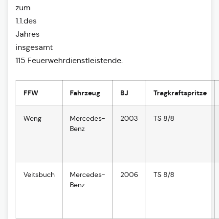
zum
1.1.des
Jahres
insgesamt
115 Feuerwehrdienstleistende.
FFW
Fahrzeug
BJ
Tragkraftspritze
Weng
Mercedes-
2003
TS 8/8
Benz
Veitsbuch
Mercedes-
2006
TS 8/8
Benz