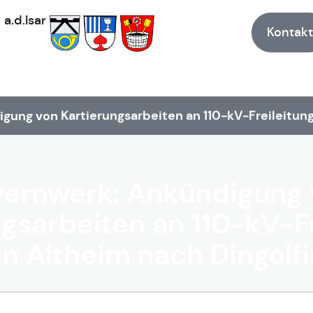
h
a.d.Isar
Kontakt
gung von Kartierungsarbeiten an 110-kV-Freileitung
yernwerk: Ankündigung 
gsarbeiten an 110-kV-F
n Altheim nach Dingolf