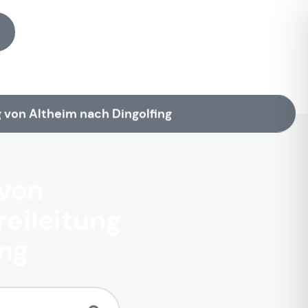
 von Altheim nach Dingolfing
von
reileitung
ing