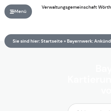
Verwaltungsgemeinschaft
Wört
Menü
Zur Startseite
Sie sind hier:
Startseite
»
Bayernwerk: Ankündi
Ba
Kartierun
vo