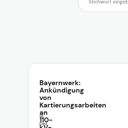
Bayernwerk:
Ankündigung
von
Kartierungsarbeiten
an
18.
110-
Dez.
kV-