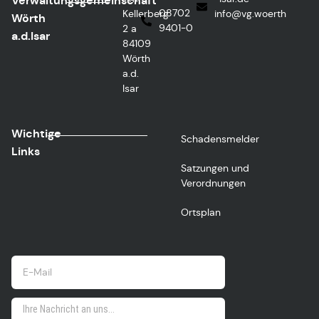
Verwaltungsgemeinschaft
08702
Kellerberg
@ofni
htreow.gv
Wörth
9401-0
2 a
a.d.Isar
84109
Wörth
a.d.
Isar
Wichtige
Schadensmelder
Links
Satzungen und
Verordnungen
Ortsplan