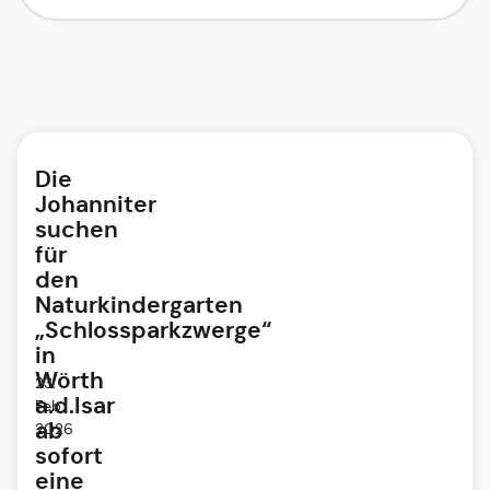
Die
Johanniter
suchen
für
den
Naturkindergarten
„Schlossparkzwerge“
in
Wörth
23.
a.d.Isar
Feb.
ab
2026
sofort
eine