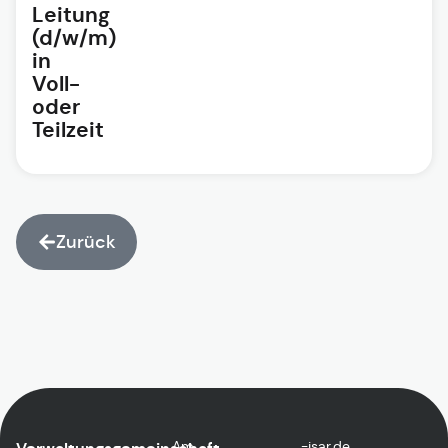
Leitung
(d/w/m)
in
Voll-
oder
Teilzeit
Zurück
Am
ed.rasi-