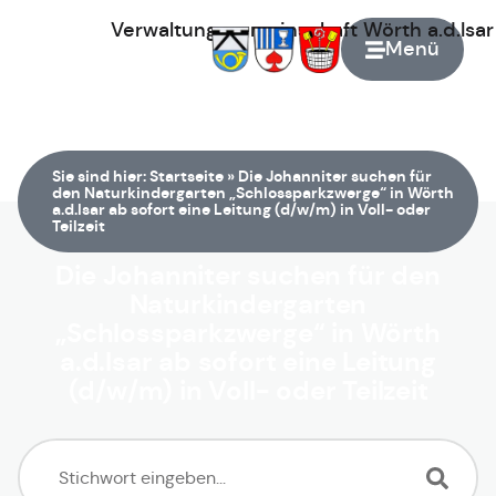
Verwaltungsgemeinschaft
Wörth
a.d.Isa
Menü
Zur Startseite
Sie sind hier:
Startseite
»
Die Johanniter suchen für
den Naturkindergarten „Schlossparkzwerge“ in Wörth
a.d.Isar ab sofort eine Leitung (d/w/m) in Voll- oder
Teilzeit
Die Johanniter suchen für den
Naturkindergarten
„Schlossparkzwerge“ in Wörth
a.d.Isar ab sofort eine Leitung
(d/w/m) in Voll- oder Teilzeit