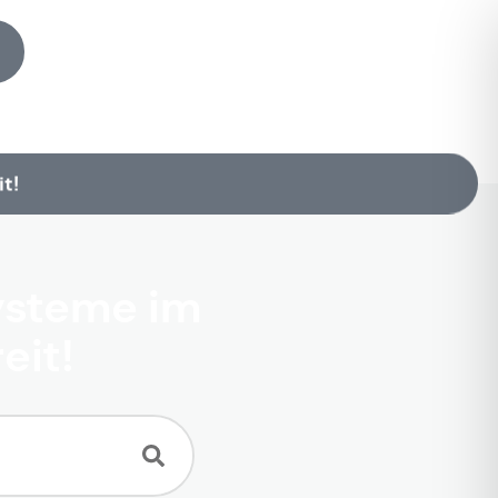
t!
ysteme im
eit!