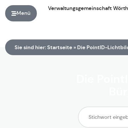
Verwaltungsgemeinschaft
Wört
Menü
Zur Startseite
Sie sind hier:
Startseite
»
Die PointID-Lichtbi
Die Poin
Bür