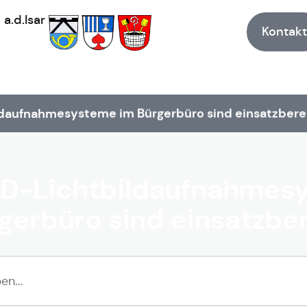
h
a.d.Isar
Kontakt
ldaufnahmesysteme im Bürgerbüro sind einsatzberei
tID-Lichtbildaufnahmes
gerbüro sind einsatzber