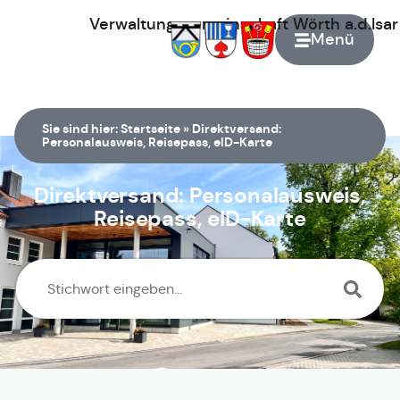
Verwaltungsgemeinschaft
Wörth
a.d.Isa
Menü
Zur Startseite
Sie sind hier:
Startseite
»
Direktversand:
Personalausweis, Reisepass, eID-Karte
Direktversand: Personalausweis,
Reisepass, eID-Karte