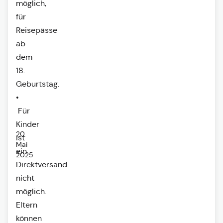
möglich,
für
Reisepässe
ab
dem
18.
Geburtstag.
•
Für
Kinder
20.
ist
Mai
ein
2025
Direktversand
nicht
möglich.
Eltern
können