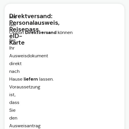
Direktversand:
Mit
Personalausweis,
der
Reisepass,
Direktversand
Option
können
eID-
Sie
Karte
Ihr
Ausweisdokument
direkt
nach
liefern
Hause
lassen.
Voraussetzung
ist,
dass
Sie
den
Ausweisantrag