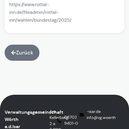
https://www.rottal-
inn.de/fileadmin/rottal-
inn/wahlen/bundestag/2025/
Zurück
Am
ed.rasi-
Verwaltungsgemeinschaft
08702
Kellerberg
@ofni
htreow.gv
Wörth
9401-0
2 a
a.d.Isar