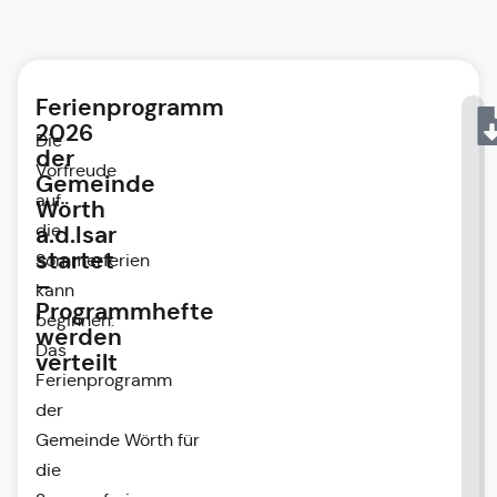
Ferienprogramm
2026
Die
der
Vorfreude
Gemeinde
auf
Wörth
die
a.d.Isar
startet
Sommerferien
–
kann
Programmhefte
beginnen:
werden
Das
verteilt
Ferienprogramm
der
Gemeinde
Wörth
für
die