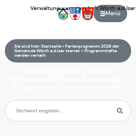
Verwaltungsgemeinschaft
Wörth
a.d.Isa
Menü
Zur Startseite
Sie sind hier:
Startseite
»
Ferienprogramm 2026 der
Gemeinde Wörth a.d.Isar startet – Programmhefte
werden verteilt
Ferienprogramm 2026 der
Gemeinde Wörth a.d.Isar startet –
Programmhefte werden verteilt