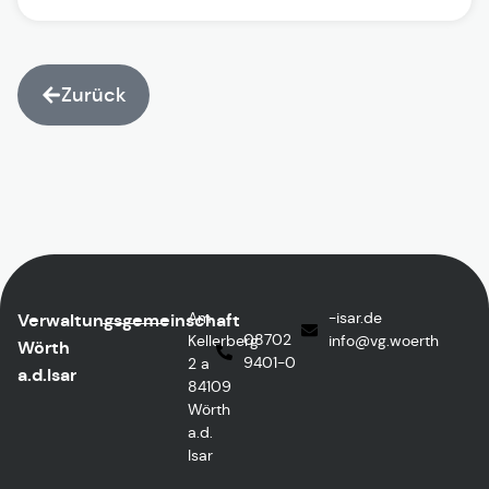
Zurück
Am
ed.rasi-
Verwaltungsgemeinschaft
08702
Kellerberg
@ofni
htreow.gv
Wörth
9401-0
2 a
a.d.Isar
84109
Wörth
a.d.
Isar