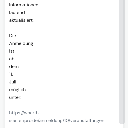
Informationen
laufend
aktualisiert.
Die
Anmeldung
ist
ab
dem
11.
Juli
möglich
unter:
https://woerth-
isar.feripro.de/anmeldung/10/veranstaltungen