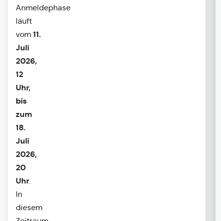
Anmeldephase
läuft
11.
vom
Juli
2026,
12
Uhr,
bis
zum
18.
Juli
2026,
20
Uhr
.
In
diesem
Zeitraum