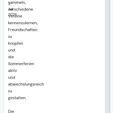
sammeln,
3.
Juli
verschiedene
2026
Vereine
kennenzulernen,
Freundschaften
zu
knüpfen
und
die
Sommerferien
aktiv
und
abwechslungsreich
zu
gestalten.
Die