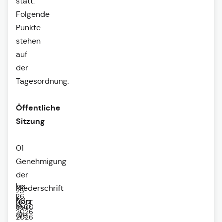
statt.
Folgende
Punkte
stehen
auf
der
Tagesordnung:
Öffentliche
Sitzung
01
Genehmigung
der
bis
Niederschrift
25.
26.
|
März
über
März
19:00
2026
die
2026