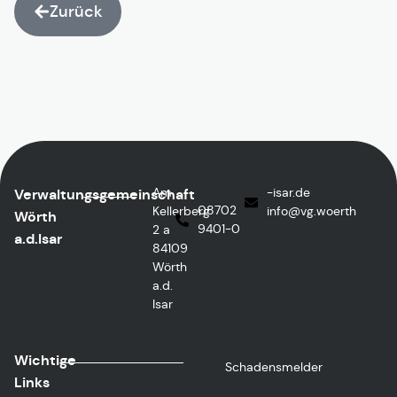
Zurück
Am
ed.rasi-
Verwaltungsgemeinschaft
08702
Kellerberg
@ofni
htreow.gv
Wörth
9401-0
2 a
a.d.Isar
84109
Wörth
a.d.
Isar
Wichtige
Schadensmelder
Links