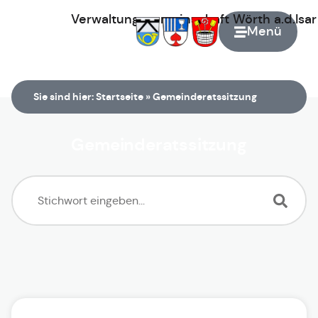
Verwaltungsgemeinschaft
Wörth
a.d.Isa
Menü
Zur Startseite
Sie sind hier:
Startseite
»
Gemeinderatssitzung
Gemeinderatssitzung