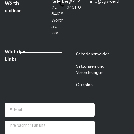
08702
Kellerberg
@ofni
htreow.gv
Wörth
9401-0
2 a
a.d.Isar
84109
Wörth
a.d.
Isar
Wichtige
Schadensmelder
Links
Satzungen und
Verordnungen
Ortsplan