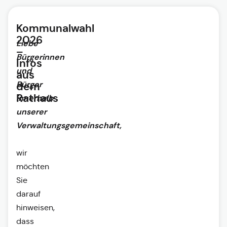
Kommunalwahl
2026
Liebe
–
Bürgerinnen
Infos
und
aus
Bürger
dem
Rathaus
innerhalb
unserer
Verwaltungsgemeinschaft,
wir
möchten
Sie
darauf
hinweisen,
dass