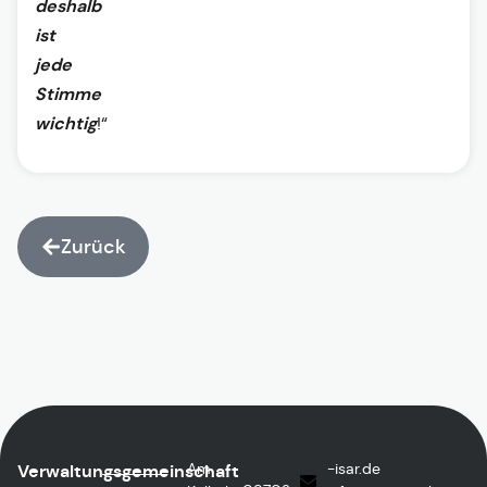
deshalb
ist
jede
Stimme
wichtig
!“
Zurück
Am
ed.rasi-
Verwaltungsgemeinschaft