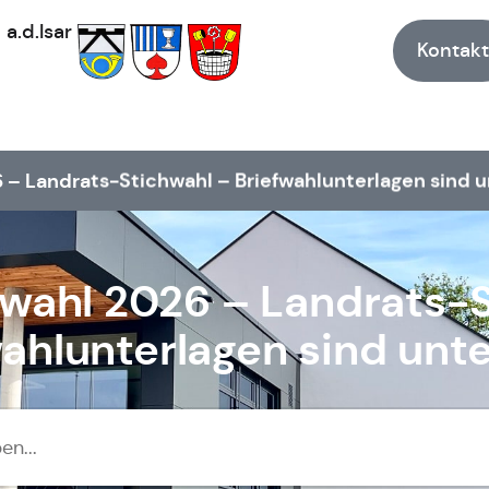
h
a.d.Isar
Kontakt
– Landrats-Stichwahl – Briefwahlunterlagen sind 
ahl 2026 – Landrats-S
wahlunterlagen sind unt