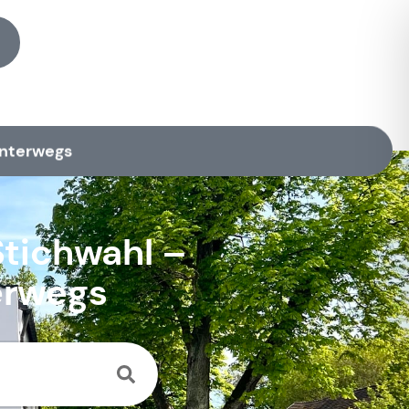
unterwegs
tichwahl –
erwegs