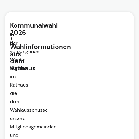
Kommunalwahl
2026
In
/
der
Wahlinformationen
vergangenen
aus
Woche
dem
Rathaus
tagten
im
Rathaus
die
drei
Wahlausschüsse
unserer
Mitgliedsgemeinden
und