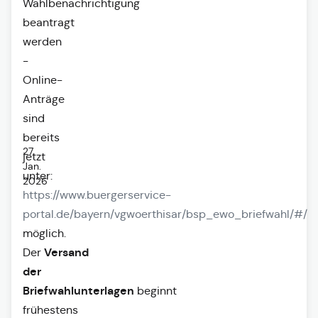
Wahlbenachrichtigung
beantragt
werden
-
Online-
Anträge
sind
bereits
27.
jetzt
Jan.
unter:
2026
https://www.buergerservice-
portal.de/bayern/vgwoerthisar/bsp_ewo_briefwahl/#/
möglich.
Versand
Der
der
Briefwahlunterlagen
beginnt
frühestens