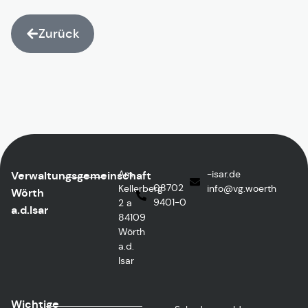
Zurück
Am
ed.rasi-
Verwaltungsgemeinschaft
08702
Kellerberg
@ofni
htreow.gv
Wörth
9401-0
2 a
a.d.Isar
84109
Wörth
a.d.
Isar
Wichtige