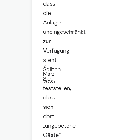
dass
die
Anlage
uneingeschränkt
zur
Verfügung
steht.
7.
Sollten
März
Sie
2025
feststellen,
dass
sich
dort
„ungebetene
Gäste“