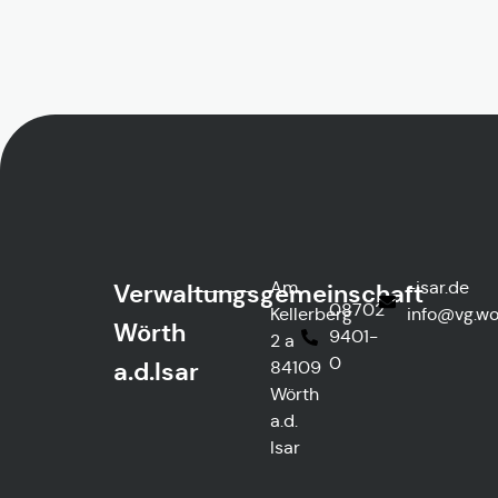
Am
ed.rasi-
Verwaltungsgemeinschaft
08702
Kellerberg
@ofni
htre
Wörth
9401-
2 a
0
a.d.Isar
84109
Wörth
a.d.
Isar