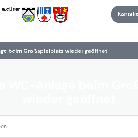
h
a.d.Isar
Kontakt
ge beim Großspielplatz wieder geöffnet
he WC-Anlage beim Groß
wieder geöffnet